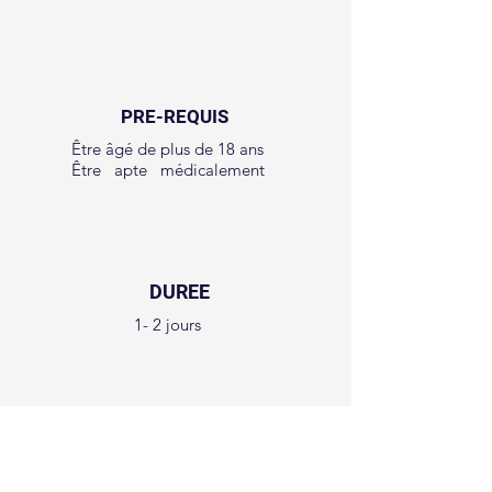
PRE-REQUIS
Être âgé de plus de 18 ans
Être apte médicalement
DUREE
1- 2 jours
PUBLIC
Ce module est destiné à toute